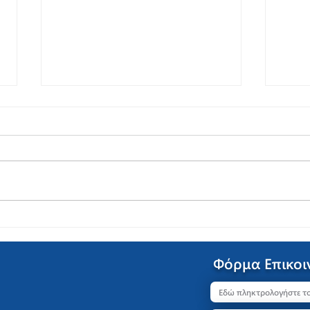
Πώς συμπληρώνουμε το
4+1
απαντητικό φύλλο με
αγγλ
πολλαπλές επιλογές (A,
Φόρμα Επικοι
B, C);