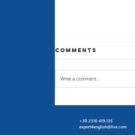
Comments
Write a comment...
Πώς να Προετοιμαστείτε
Αποτελεσματικά για τις
Εξετάσεις Αγγλικών
+30 2310 419.135
expert4english@live.com