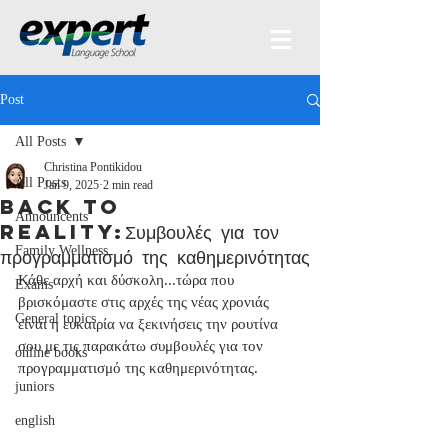
Post
All Posts
Christina Pontikidou
All Posts
Jan 9, 2025
2 min read
Back to
Announcents
reality:Συμβουλές για τον
Family Wellness
προγραμματισμό της καθημερινότητας
Κάθε αρχή και δύσκολη...τώρα που 
Exams
βρισκόμαστε στις αρχές της νέας χρονιάς 
General topics
είναι η ευκαιρία να ξεκινήσεις την ρουτίνα 
σου με τις παρακάτω συμβουλές για τον 
online books
προγραμματισμό της καθημερινότητας. 
juniors
english