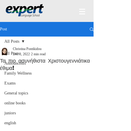
Post
All Posts
Christina Pontikidou
All Posts
Dec 8, 2022
2 min read
Τα πιο ασυνήθιστα Χριστουγεννιάτικα
Announcents
έθιμα!
Family Wellness
Exams
General topics
online books
juniors
english