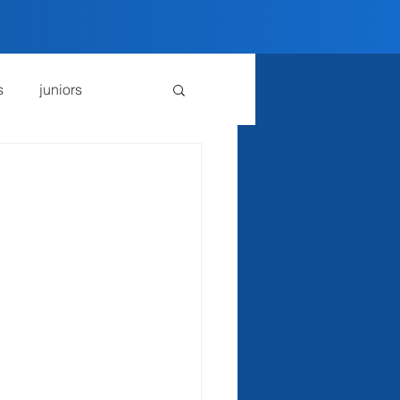
s
juniors