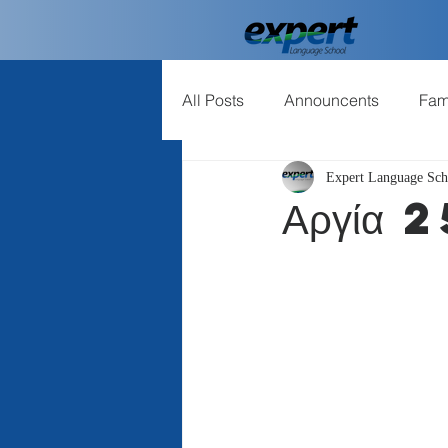
All Posts
Announcents
Fam
Expert Language Sch
english
εκμάθηση ξένων 
Αργία 2