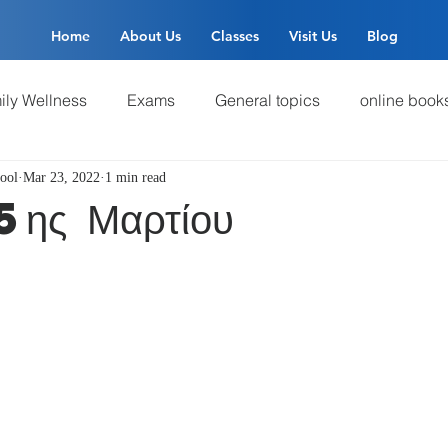
Home
About Us
Classes
Visit Us
Blog
ily Wellness
Exams
General topics
online book
ool
Mar 23, 2022
1 min read
γλωσσών
5ης Μαρτίου