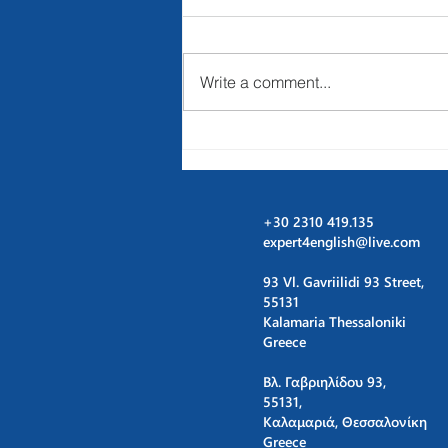
Write a comment...
may/june 2022
English B2
Exams
+30 2310 419.135
expert4english@live.com
93 Vl. Gavriilidi 93 Street,
55131
Kalamaria Thessaloniki
Greece
Βλ. Γαβριηλίδου 93,
55131,
Καλαμαριά, Θεσσαλονίκη
Greece