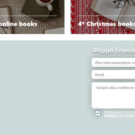
 online books
4* Christmas books
Φόρμα Επικοι
Αποδέχομαι τους 
Διαβάστε την πολ