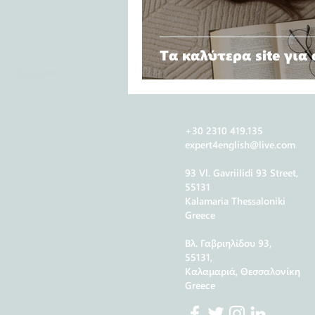
Τα καλύτερα site για
+30 2310 419.135
expert4english@live.com
93 Vl. Gavriilidi 93 Street,
55131
Kalamaria Thessaloniki
Greece
Βλ. Γαβριηλίδου 93,
55131,
Καλαμαριά, Θεσσαλονίκη
Greece