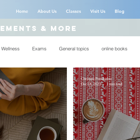
Home
About Us
Classes
Visit Us
Blog
ements & more
 Wellness
Exams
General topics
online books
Christina Pontikidou
Dec 18, 2023
1 min read